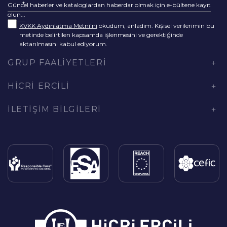
Güncel haberler ve kataloglardan haberdar olmak için e-bültene kayıt
olun...
KVKK Aydınlatma Metni'ni
okudum, anladım. Kişisel verilerimin bu
metinde belirtilen kapsamda işlenmesini ve gerektiğinde
aktarılmasını kabul ediyorum.
GRUP FAALIYETLERI
HICRI ERCILI
İLETIŞIM BILGILERI